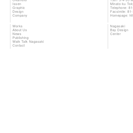
Issen
Minato-ku To
Graphic
Telephone: 81
Design
Facsimile: 81
Company
Homepage:
ht
Works
Nagasaki
About Us
Bay Design
News
Center
Publishing
Walk Talk Nagasaki
Contact