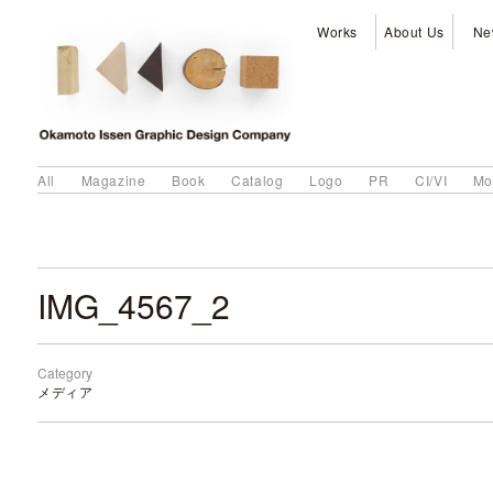
Works
About Us
Ne
All
Magazine
Book
Catalog
Logo
PR
CI/VI
Mo
IMG_4567_2
Category
メディア