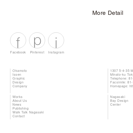
More Detail
Facebook
Pinterest
Instagram
Okamoto
1307 5-4-35 
Issen
Minato-ku To
Graphic
Telephone: 81
Design
Facsimile: 81
Company
Homepage:
ht
Works
Nagasaki
About Us
Bay Design
News
Center
Publishing
Walk Talk Nagasaki
Contact