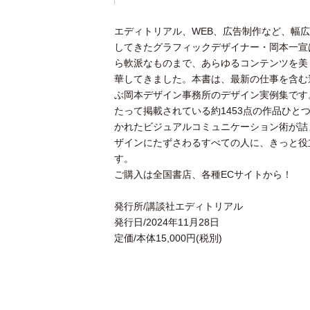
エディトリアル、WEB、広告制作など、幅
してきたグラフィックデザイナー・岡本一宣
ら軟派なものまで、あらゆるコンテンツを美
華してきました。本書は、最新の仕事を含む
ぶ岡本デザイン事務所のデザイン実例集です。
たって掲載されている約1453点の作品ひと
かれたビジュアルコミュニケーション術が詰
ザインにたずさわるすべての人に、きっと役
す。
ご購入は全国書店、各種
EC
サイトから！
発行所
/
講談社エディトリアル
発行日
/2024
年
11
月
28
日
定価
/
本体
15,000
円
(
税別
)