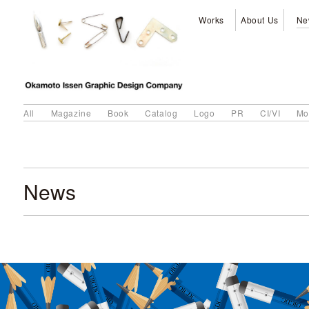
Works
About Us
Ne
All
Magazine
Book
Catalog
Logo
PR
CI/VI
Mo
News