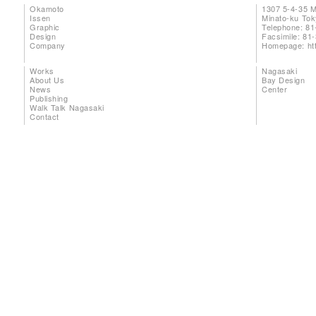
Okamoto
1307 5-4-35 
Issen
Minato-ku To
Graphic
Telephone: 81
Design
Facsimile: 81
Company
Homepage:
ht
Works
Nagasaki
About Us
Bay Design
News
Center
Publishing
Walk Talk Nagasaki
Contact