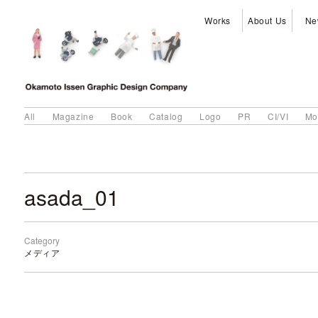
Works
About Us
Ne
All
Magazine
Book
Catalog
Logo
PR
CI/VI
Mo
asada_01
Category
メディア