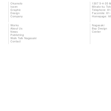
Okamoto
1307 5-4-35 
Issen
Minato-ku To
Graphic
Telephone: 81
Design
Facsimile: 81
Company
Homepage:
ht
Works
Nagasaki
About Us
Bay Design
News
Center
Publishing
Walk Talk Nagasaki
Contact