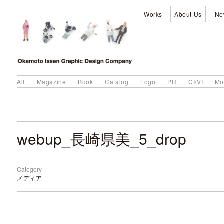
Works
About Us
Ne
All
Magazine
Book
Catalog
Logo
PR
CI/VI
Mo
webup_長崎県美_5_drop
Category
メディア