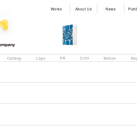
Works
About Us
News
Publ
Catalog
Logo
PR
CI/VI
Motion
Na