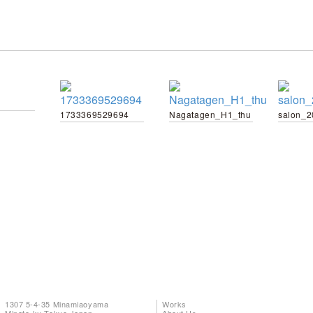
1733369529694
Nagatagen_H1_thu
1307 5-4-35 Minamiaoyama
Works