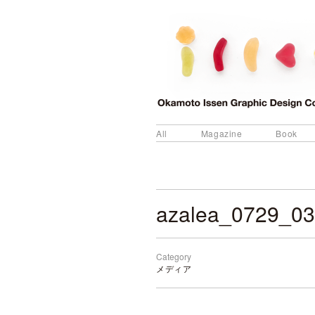
All
Magazine
Book
azalea_0729_03
Category
メディア