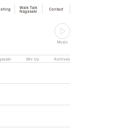
Walk Talk
ishing
Contact
Nagasaki
Music
gasaki
Mix Up
Archives