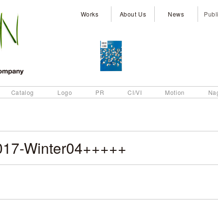
Works
About Us
News
Publ
Catalog
Logo
PR
CI/VI
Motion
Na
017-Winter04+++++