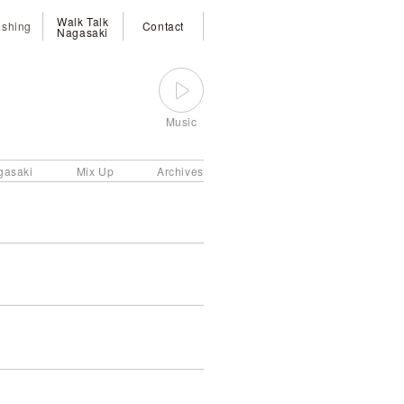
Walk Talk
ishing
Contact
Nagasaki
Music
gasaki
Mix Up
Archives