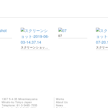
07
スクリーンショット-2019-06-03-14.37.14
1307 5-4-35 Minamiaoyama
Works
Minato-ku Tokyo Japan
About Us
Telephone: 81-3-5485-7555
News