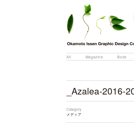
All
Magazine
Book
_Azalea-2016-2
Category
メディア