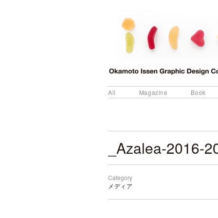
All
Magazine
Book
_Azalea-2016-2
Category
メディア