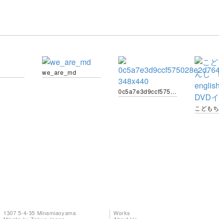
we_are_md
0c5a7e3d9ccf575028e2d7645a61ec83-348x440
1307 5-4-35 Minamiaoyama
Works