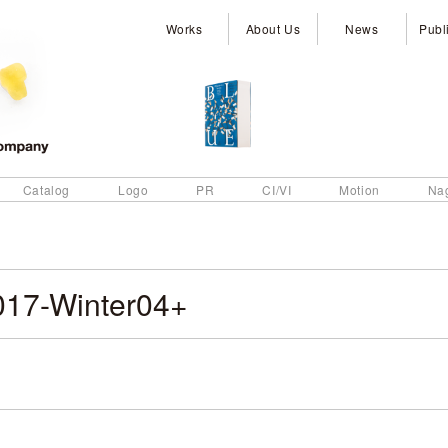
Works
About Us
News
Publ
Catalog
Logo
PR
CI/VI
Motion
Na
017-Winter04+