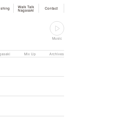
Walk Talk
ishing
Contact
Nagasaki
Music
gasaki
Mix Up
Archives