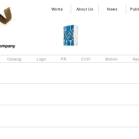
Works
About Us
News
Publ
Catalog
Logo
PR
CI/VI
Motion
Na