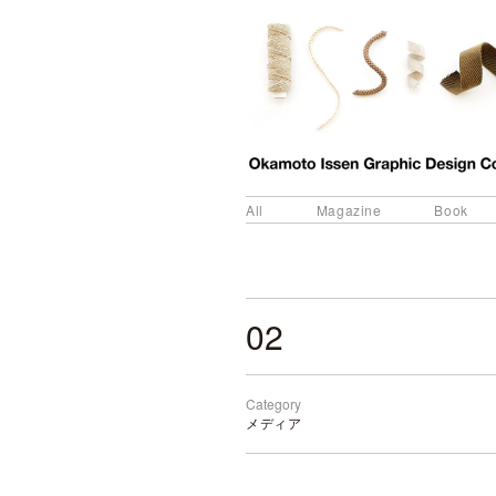
All
Magazine
Book
02
Category
メディア