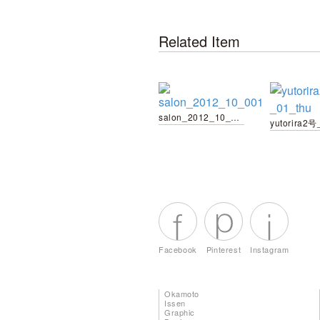
Related Item
salon_2012_10_001
yutorira2号
Facebook
Pinterest
Instagram
Okamoto
Issen
Graphic