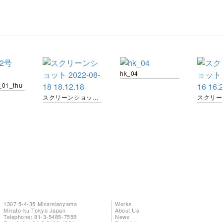
hk_04
_01_thu
スクリーンショット 2022-08-18 18.12.18
1307 5-4-35 Minamiaoyama
Works
Minato-ku Tokyo Japan
About Us
Telephone: 81-3-5485-7555
News