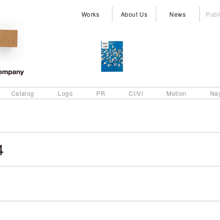
Works
About Us
News
Publ
Catalog
Logo
PR
CI/VI
Motion
Na
4