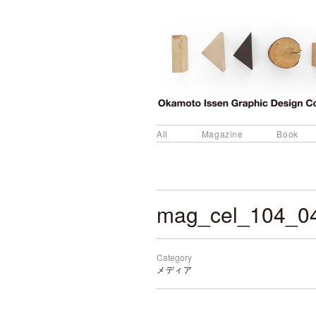
All
Magazine
Book
mag_cel_104_0
Category
メディア