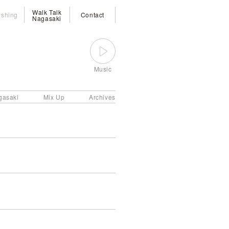
Walk Talk
ishing
Contact
Nagasaki
Music
gasaki
Mix Up
Archives