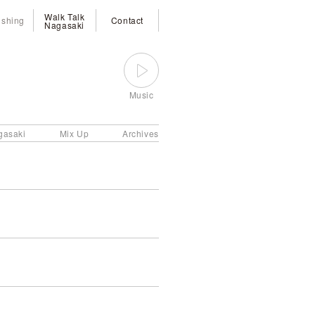
Walk Talk
ishing
Contact
Nagasaki
Music
gasaki
Mix Up
Archives