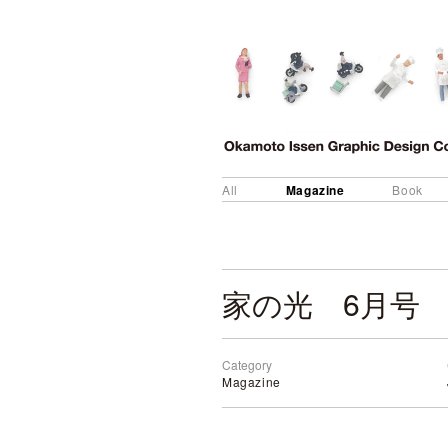
Magazine
All
Book
家の光 6月号
Category
Magazine