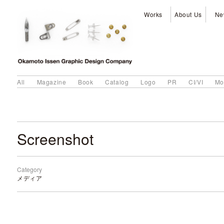
Works
About Us
Ne
All
Magazine
Book
Catalog
Logo
PR
CI/VI
Mo
Screenshot
Category
メディア