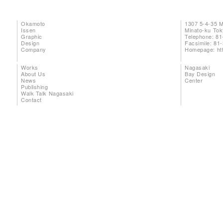
Okamoto
1307 5-4-35 
Issen
Minato-ku To
Graphic
Telephone: 81
Design
Facsimile: 81
Company
Homepage:
ht
Works
Nagasaki
About Us
Bay Design
News
Center
Publishing
Walk Talk Nagasaki
Contact