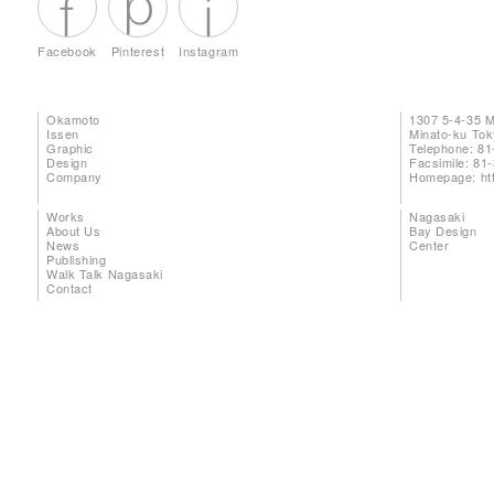
Facebook
Pinterest
Instagram
Okamoto
1307 5-4-35 
Issen
Minato-ku To
Graphic
Telephone: 81
Design
Facsimile: 81
Company
Homepage:
ht
Works
Nagasaki
About Us
Bay Design
News
Center
Publishing
Walk Talk Nagasaki
Contact