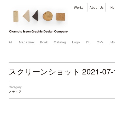
Works
About Us
Ne
All
Magazine
Book
Catalog
Logo
PR
CI/VI
Mo
Category
メディア