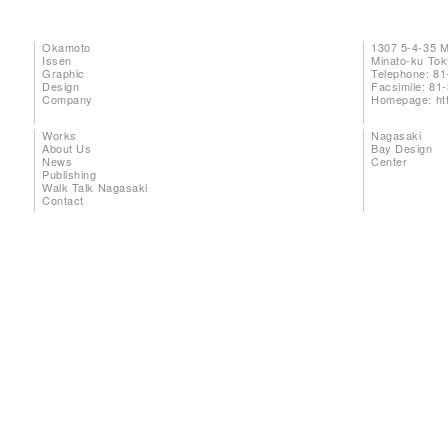
Okamoto
1307 5-4-35 
Issen
Minato-ku To
Graphic
Telephone: 81
Design
Facsimile: 81
Company
Homepage:
ht
Works
Nagasaki
About Us
Bay Design
News
Center
Publishing
Walk Talk Nagasaki
Contact