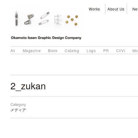
Works
About Us
Ne
All
Magazine
Book
Catalog
Logo
PR
CI/VI
Mo
2_zukan
Category
メディア