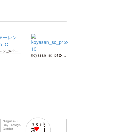
Vファーレン_webup_C
koyasan_sc_p12-13
Nagasaki
Bay Design
Center