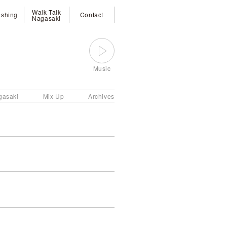
Walk Talk
ishing
Contact
Nagasaki
Music
gasaki
Mix Up
Archives