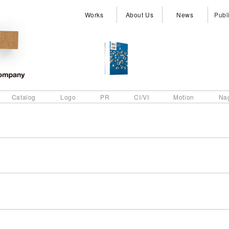
Works
About Us
News
Publ
Catalog
Logo
PR
CI/VI
Motion
Na