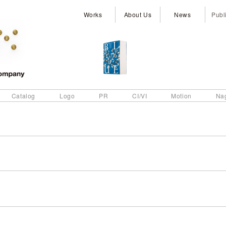
Works
About Us
News
Publ
Catalog
Logo
PR
CI/VI
Motion
Na