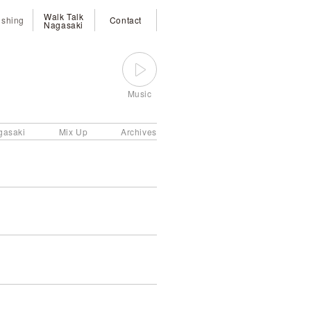
Walk Talk
ishing
Contact
Nagasaki
Music
gasaki
Mix Up
Archives