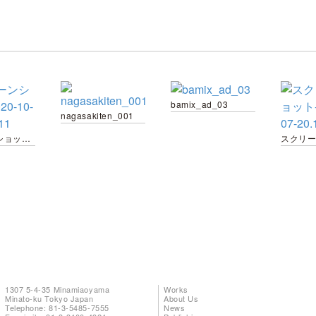
bamix_ad_03
nagasakiten_001
スクリーンショット-2020-10-09-19.59.11
1307 5-4-35 Minamiaoyama
Works
Minato-ku Tokyo Japan
About Us
Telephone: 81-3-5485-7555
News