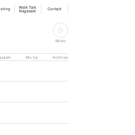
Walk Talk
ishing
Contact
Nagasaki
Music
gasaki
Mix Up
Archives