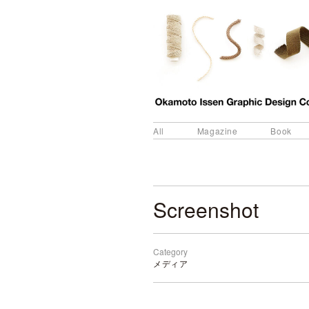
All
Magazine
Book
Screenshot
Category
メディア