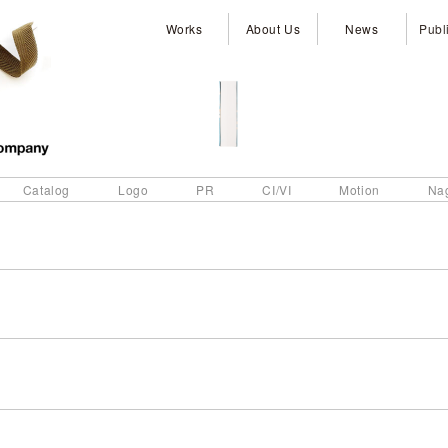
Works
About Us
News
Publ
Catalog
Logo
PR
CI/VI
Motion
Na