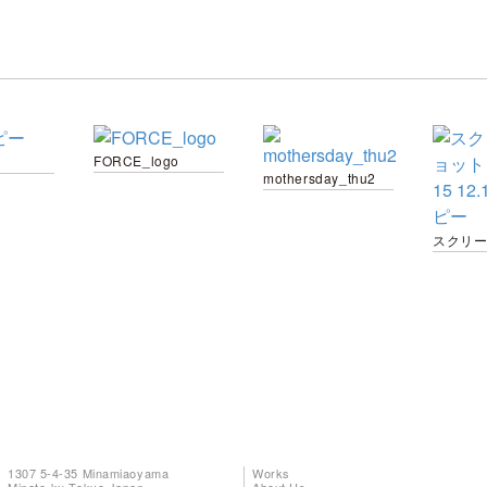
FORCE_logo
mothersday_thu2
1307 5-4-35 Minamiaoyama
Works