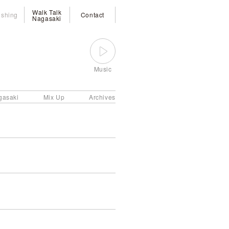
Walk Talk
ishing
Contact
Nagasaki
Music
gasaki
Mix Up
Archives