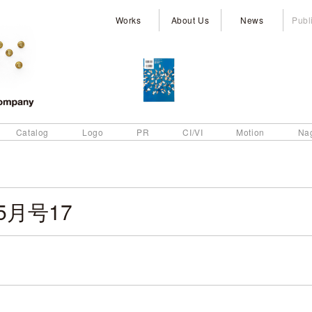
Works
About Us
News
Publ
Catalog
Logo
PR
CI/VI
Motion
Na
5月号17