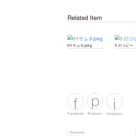
Related Item
H1サムネjpeg
3 のコピー
Facebook
Pinterest
Instagram
Okamoto