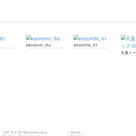
kannonin_thu
shizuhills_01
1307 5-4-35 Minamiaoyama
Works