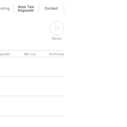
Walk Talk
ishing
Contact
Nagasaki
Music
gasaki
Mix Up
Archives