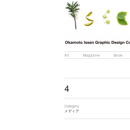
All
Magazine
Book
4
Category
メディア