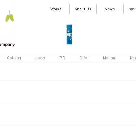
Works
About Us
News
Publ
Catalog
Logo
PR
CI/VI
Motion
Na