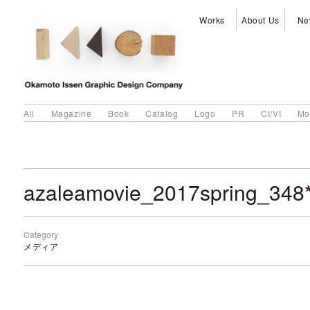
Works
About Us
Ne
All
Magazine
Book
Catalog
Logo
PR
CI/VI
Mo
azaleamovie_2017spring_348
Category
メディア