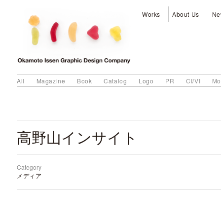
Works
About Us
Ne
All
Magazine
Book
Catalog
Logo
PR
CI/VI
Mo
高野山インサイト
Category
メディア