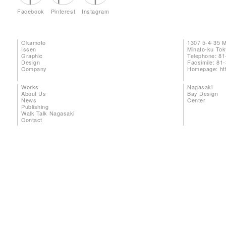
Facebook
Pinterest
Instagram
Okamoto
1307 5-4-35 
Issen
Minato-ku To
Graphic
Telephone: 81
Design
Facsimile: 81
Company
Homepage:
ht
Works
Nagasaki
About Us
Bay Design
News
Center
Publishing
Walk Talk Nagasaki
Contact