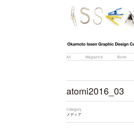
All
Magazine
Book
atomi2016_03
Category
メディア