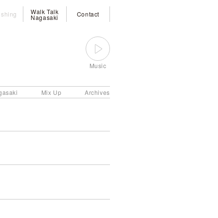
Walk Talk
ishing
Contact
Nagasaki
Music
gasaki
Mix Up
Archives