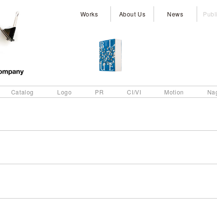
Works
About Us
News
Publ
Catalog
Logo
PR
CI/VI
Motion
Na