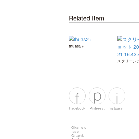
Related Item
thuas2+
Facebook
Pinterest
Instagram
Okamoto
Issen
Graphic