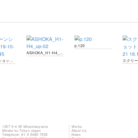
p.120
ASHOKA_H1-H4_up-02
スクリーンショット 2019-10-21 16.42.45
1307 5-4-35 Minamiaoyama
Works
Minato-ku Tokyo Japan
About Us
Telephone: 81-3-5485-7555
News