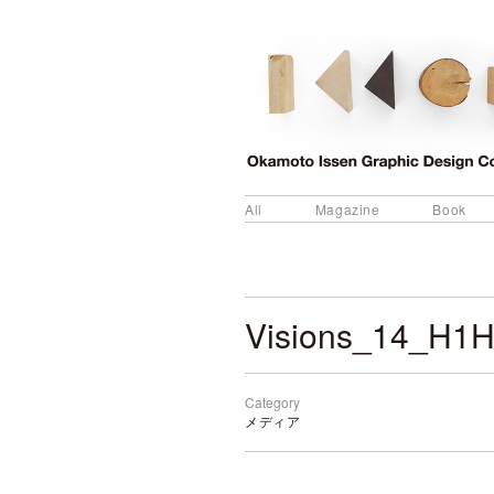
All
Magazine
Book
Visions_14_H1
Category
メディア