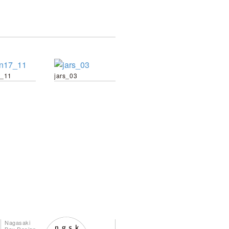
7_11
jars_03
Nagasaki