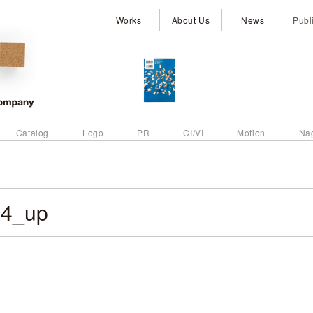
Works
About Us
News
Publ
Catalog
Logo
PR
CI/VI
Motion
Na
H4_up