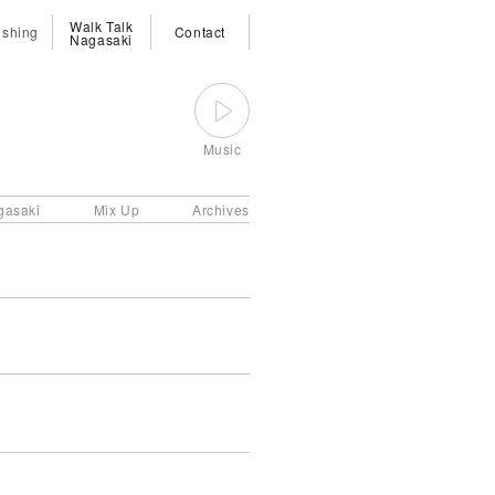
Walk Talk
ishing
Contact
Nagasaki
Music
gasaki
Mix Up
Archives