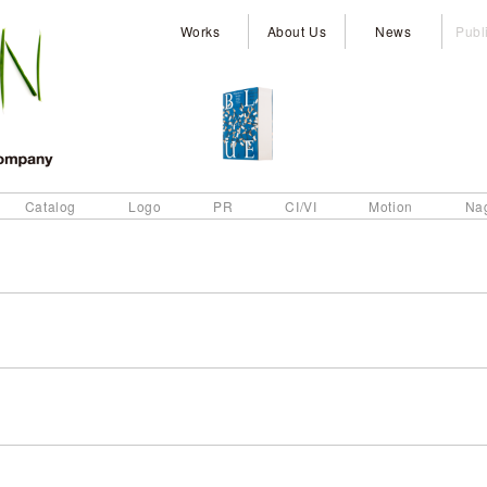
Works
About Us
News
Publ
Catalog
Logo
PR
CI/VI
Motion
Na