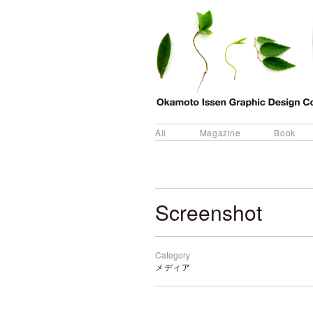
All
Magazine
Book
Screenshot
Category
メディア