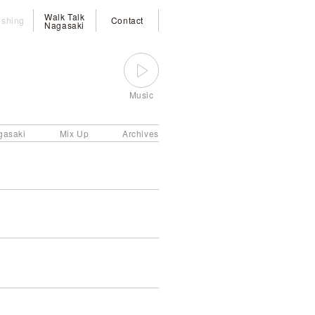
Walk Talk
ishing
Contact
Nagasaki
Music
gasaki
Mix Up
Archives